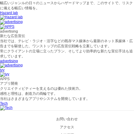
幅広いジャンルの日々のニュースからハザードマップまで、このサイトで、リスク
に備える幅広い情報を。
Hazard lab
advertising
新たな広告宣伝
当社では、テレビ・ラジオ・活字などの既存マス媒体から最新のネット系媒体・広
告までを駆使した、ワンストップの広告宣伝戦略を立案しています。
常にクライアントの立場に立ったプラン、そしてより効率的な新たな宣伝手法も追
求しています。
advertising
ivy
APPS
アプリ開発
クリエイティビティーを支えるのは優れた技術力。
感性と理性は、創造力の両輪です。
当社はさまざまなアプリやシステムを開発しています。
Tech
お問い合わせ
アクセス