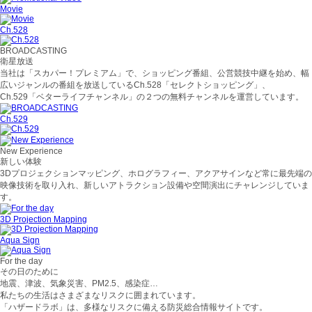
Movie
Ch.528
BROADCASTING
衛星放送
当社は「スカパー！プレミアム」で、ショッピング番組、公営競技中継を始め、幅
広いジャンルの番組を放送しているCh.528「セレクトショッピング」、
Ch.529「ベターライフチャンネル」の２つの無料チャンネルを運営しています。
Ch.529
New Experience
新しい体験
3Dプロジェクションマッピング、ホログラフィー、アクアサインなど常に最先端の
映像技術を取り入れ、新しいアトラクション設備や空間演出にチャレンジしていま
す。
3D Projection Mapping
Aqua Sign
For the day
その日のために
地震、津波、気象災害、PM2.5、感染症…
私たちの生活はさまざまなリスクに囲まれています。
「ハザードラボ」は、多様なリスクに備える防災総合情報サイトです。