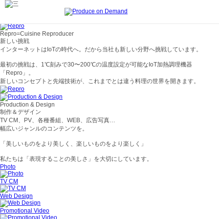
Scroll
Repro=Cuisine Reproducer
新しい挑戦
インターネットはIoTの時代へ。だから当社も新しい分野へ挑戦しています。
最初の挑戦は、1℃刻みで30〜200℃の温度設定が可能なIoT加熱調理機器
「Repro」。
新しいコンセプトと先端技術が、これまでとは違う料理の世界を開きます。
Production & Design
制作＆デザイン
TV CM、PV、各種番組、WEB、広告写真…
幅広いジャンルのコンテンツを。
「美しいものをより美しく、楽しいものをより楽しく」
私たちは「表現することの美しさ」を大切にしています。
Photo
TV CM
Web Design
Promotional Video